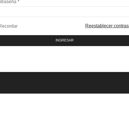
ntraseña
*
Reestablecer contra
Recordar
INGRESAR