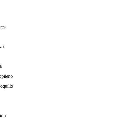
res
za
ck
opileno
oquillo
rtón