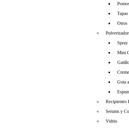
Pomo
Tapas
Otros
Pulverizador
Spray
Mini G
Gatill
Creme
Gota 
Espum
Recipientes 
Serums y Co
Vidrio