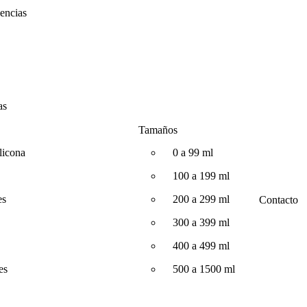
encias
as
Tamaños
licona
0 a 99 ml
100 a 199 ml
es
200 a 299 ml
Contacto
300 a 399 ml
400 a 499 ml
es
500 a 1500 ml