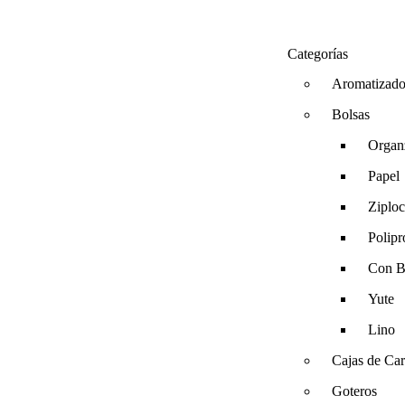
Categorías
Aromatizado
Bolsas
Organ
Papel
Ziplo
Polipr
Con B
Yute
Lino
Cajas de Ca
Goteros