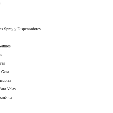
s
es Spray y Dispensadores
atillos
os
ras
a Gota
adoras
Para Velas
smética