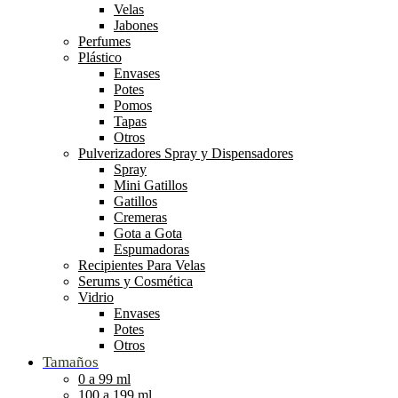
Velas
Jabones
Perfumes
Plástico
Envases
Potes
Pomos
Tapas
Otros
Pulverizadores Spray y Dispensadores
Spray
Mini Gatillos
Gatillos
Cremeras
Gota a Gota
Espumadoras
Recipientes Para Velas
Serums y Cosmética
Vidrio
Envases
Potes
Otros
Tamaños
0 a 99 ml
100 a 199 ml