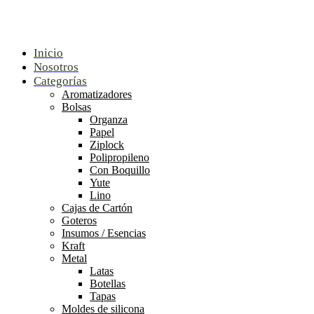
Inicio
Nosotros
Categorías
Aromatizadores
Bolsas
Organza
Papel
Ziplock
Polipropileno
Con Boquillo
Yute
Lino
Cajas de Cartón
Goteros
Insumos / Esencias
Kraft
Metal
Latas
Botellas
Tapas
Moldes de silicona