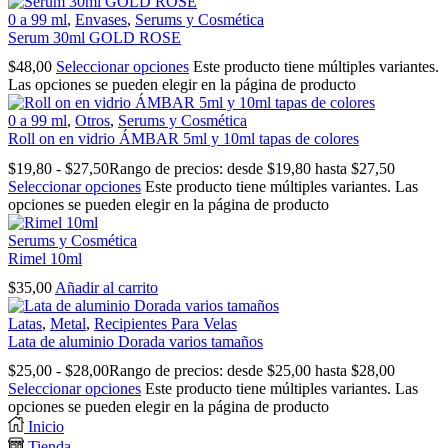
0 a 99 ml
,
Envases
,
Serums y Cosmética
Serum 30ml GOLD ROSE
$
48,00
Seleccionar opciones
Este producto tiene múltiples variantes.
Las opciones se pueden elegir en la página de producto
0 a 99 ml
,
Otros
,
Serums y Cosmética
Roll on en vidrio ÁMBAR 5ml y 10ml tapas de colores
$
19,80
-
$
27,50
Rango de precios: desde $19,80 hasta $27,50
Seleccionar opciones
Este producto tiene múltiples variantes. Las
opciones se pueden elegir en la página de producto
Serums y Cosmética
Rimel 10ml
$
35,00
Añadir al carrito
Latas
,
Metal
,
Recipientes Para Velas
Lata de aluminio Dorada varios tamaños
$
25,00
-
$
28,00
Rango de precios: desde $25,00 hasta $28,00
Seleccionar opciones
Este producto tiene múltiples variantes. Las
opciones se pueden elegir en la página de producto
Inicio
Tienda