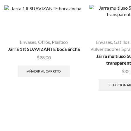
Envases
,
Otros
,
Plástico
Envases
,
Gatillos
Jarra 1 lt SUAVIZANTE boca ancha
Pulverizadores Spra
Jarra multiuso 50
$
28,00
transparent
$
32
AÑADIR AL CARRITO
SELECCIONAR