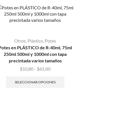
Otros
,
Plástico
,
Potes
Potes en PLÁSTICO de R-40ml, 75ml
250ml 500ml y 1000ml con tapa
precintada varios tamaños
$
10,80
-
$
65,00
SELECCIONAR OPCIONES
Cremeras
,
Envases
Pulverizadores Spray y
Botella 1 lt model
diferentes opcione
$
40,80
-
$
42