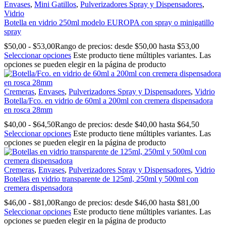
Envases
,
Mini Gatillos
,
Pulverizadores Spray y Dispensadores
,
Vidrio
Botella en vidrio 250ml modelo EUROPA con spray o minigatillo
spray
$
50,00
-
$
53,00
Rango de precios: desde $50,00 hasta $53,00
Seleccionar opciones
Este producto tiene múltiples variantes. Las
opciones se pueden elegir en la página de producto
Cremeras
,
Envases
,
Pulverizadores Spray y Dispensadores
,
Vidrio
Botella/Fco. en vidrio de 60ml a 200ml con cremera dispensadora
en rosca 28mm
$
40,00
-
$
64,50
Rango de precios: desde $40,00 hasta $64,50
Seleccionar opciones
Este producto tiene múltiples variantes. Las
opciones se pueden elegir en la página de producto
Cremeras
,
Envases
,
Pulverizadores Spray y Dispensadores
,
Vidrio
Botellas en vidrio transparente de 125ml, 250ml y 500ml con
cremera dispensadora
$
46,00
-
$
81,00
Rango de precios: desde $46,00 hasta $81,00
Seleccionar opciones
Este producto tiene múltiples variantes. Las
opciones se pueden elegir en la página de producto