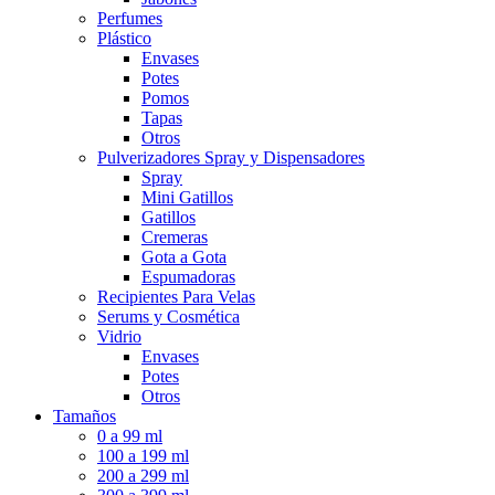
Perfumes
Plástico
Envases
Potes
Pomos
Tapas
Otros
Pulverizadores Spray y Dispensadores
Spray
Mini Gatillos
Gatillos
Cremeras
Gota a Gota
Espumadoras
Recipientes Para Velas
Serums y Cosmética
Vidrio
Envases
Potes
Otros
Tamaños
0 a 99 ml
100 a 199 ml
200 a 299 ml