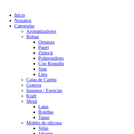
Inicio
Nosotros
Categorías
Aromatizadores
Bolsas
Organza
Papel
Ziplock
Polipropileno
Con Boquillo
Yute
Lino
Cajas de Cartón
Goteros
Insumos / Esencias
Kraft
Metal
Latas
Botellas
Tapas
Moldes de silicona
Velas
Jabones