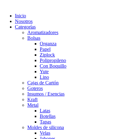
Inicio
Nosotros
Categorías
Aromatizadores
Bolsas
Organza
Papel
Ziplock
Polipropileno
Con Boquillo
Yute
Lino
Cajas de Cartón
Goteros
Insumos / Esencias
Kraft
Metal
Latas
Botellas
Tapas
Moldes de silicona
Velas
Jabones