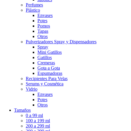
Perfumes
Plástico
Envases
Potes
Pomos
Tapas
Otros
Pulverizadores Spray y Dispensadores
Spray
Mini Gatillos
Gatillos
Cremeras
Gota a Gota
Espumadoras
Recipientes Para Velas
Serums y Cosmética
Vidrio
Envases
Potes
Otros
Tamaños
0 a 99 ml
100 a 199 ml
200 a 299 ml