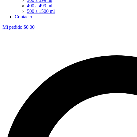
300 a 399 ml
400 a 499 ml
500 a 1500 ml
Contacto
Mi pedido
$
0,00