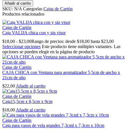
Añadir al carrito
SKU:
N/A
Categorías
Cajas de Cartón
Productos relacionados
Cajas de Cartón
Caja VALIJA chica con y sin visor
$
18,00
-
$
23,00
Rango de precios: desde $18,00 hasta $23,00
Seleccionar opciones
Este producto tiene múltiples variantes. Las
opciones se pueden elegir en la página de producto
Cajas de Cartón
CAJA CHICA con Ventana para aromatizador 5,5cm de ancho x
21cm de alto
$
22,00
Añadir al carrito
Cajas de Cartón
Caja15,5cm x 8,5cm x 9cm
$
18,00
Añadir al carrito
Cajas de Cartón
Caja para vasos de vela grandes 7,3cml x 7,3cm x 10cm