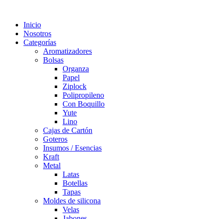
Inicio
Nosotros
Categorías
Aromatizadores
Bolsas
Organza
Papel
Ziplock
Polipropileno
Con Boquillo
Yute
Lino
Cajas de Cartón
Goteros
Insumos / Esencias
Kraft
Metal
Latas
Botellas
Tapas
Moldes de silicona
Velas
Jabones