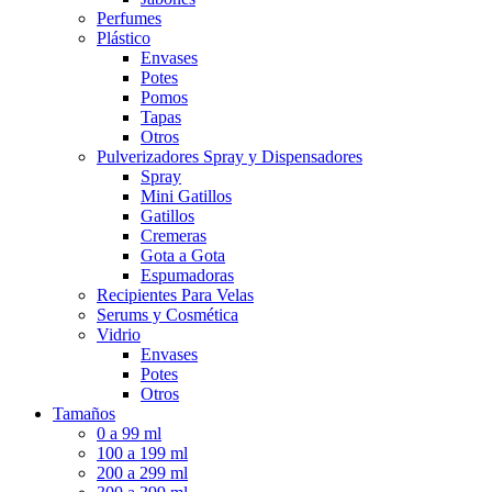
Perfumes
Plástico
Envases
Potes
Pomos
Tapas
Otros
Pulverizadores Spray y Dispensadores
Spray
Mini Gatillos
Gatillos
Cremeras
Gota a Gota
Espumadoras
Recipientes Para Velas
Serums y Cosmética
Vidrio
Envases
Potes
Otros
Tamaños
0 a 99 ml
100 a 199 ml
200 a 299 ml