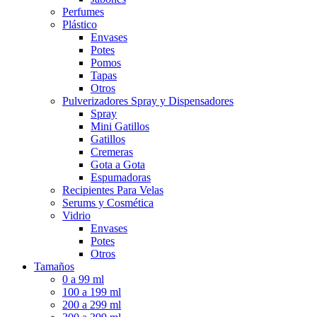
Perfumes
Plástico
Envases
Potes
Pomos
Tapas
Otros
Pulverizadores Spray y Dispensadores
Spray
Mini Gatillos
Gatillos
Cremeras
Gota a Gota
Espumadoras
Recipientes Para Velas
Serums y Cosmética
Vidrio
Envases
Potes
Otros
Tamaños
0 a 99 ml
100 a 199 ml
200 a 299 ml