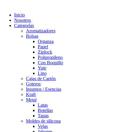
Inicio
Nosotros
Categorías
Aromatizadores
Bolsas
Organza
Papel
Ziplock
Polipropileno
Con Boquillo
Yute
Lino
Cajas de Cartón
Goteros
Insumos / Esencias
Kraft
Metal
Latas
Botellas
Tapas
Moldes de silicona
Velas
Jabones