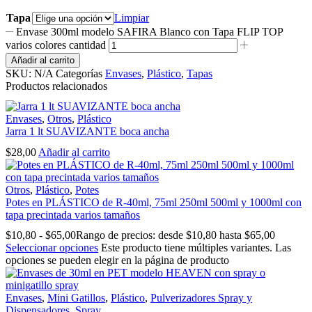
Tapa
Limpiar
Envase 300ml modelo SAFIRA Blanco con Tapa FLIP TOP
varios colores cantidad
Añadir al carrito
SKU:
N/A
Categorías
Envases
,
Plástico
,
Tapas
Productos relacionados
Envases
,
Otros
,
Plástico
Jarra 1 lt SUAVIZANTE boca ancha
$
28,00
Añadir al carrito
Otros
,
Plástico
,
Potes
Potes en PLÁSTICO de R-40ml, 75ml 250ml 500ml y 1000ml con
tapa precintada varios tamaños
$
10,80
-
$
65,00
Rango de precios: desde $10,80 hasta $65,00
Seleccionar opciones
Este producto tiene múltiples variantes. Las
opciones se pueden elegir en la página de producto
Envases
,
Mini Gatillos
,
Plástico
,
Pulverizadores Spray y
Dispensadores
,
Spray