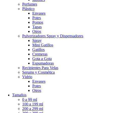
Perfumes
Plástico
Envases
Potes
Pomos
Tapas
Otros
Pulverizadores Spray y Dispensadores
Spray
Mini Gatillos
Gatillos
Cremeras
Gota a Gota
Espumadoras
Recipientes Para Velas
Serums y Cosmética
Vidrio
Envases
Potes
Otros
Tamaños
0 a 99 ml
100 a 199 ml
200 a 299 ml