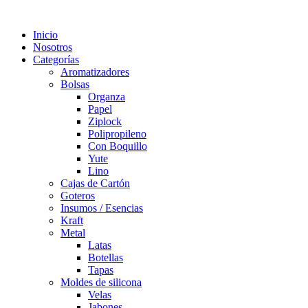
Inicio
Nosotros
Categorías
Aromatizadores
Bolsas
Organza
Papel
Ziplock
Polipropileno
Con Boquillo
Yute
Lino
Cajas de Cartón
Goteros
Insumos / Esencias
Kraft
Metal
Latas
Botellas
Tapas
Moldes de silicona
Velas
Jabones