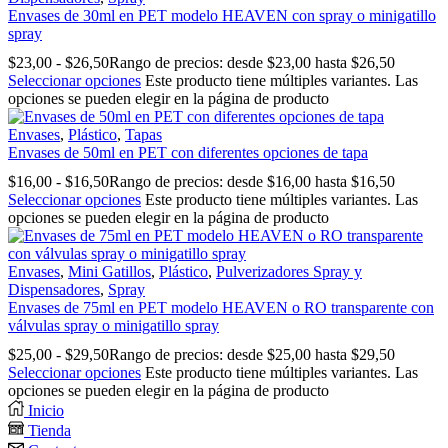
Envases de 30ml en PET modelo HEAVEN con spray o minigatillo
spray
$
23,00
-
$
26,50
Rango de precios: desde $23,00 hasta $26,50
Seleccionar opciones
Este producto tiene múltiples variantes. Las
opciones se pueden elegir en la página de producto
Envases
,
Plástico
,
Tapas
Envases de 50ml en PET con diferentes opciones de tapa
$
16,00
-
$
16,50
Rango de precios: desde $16,00 hasta $16,50
Seleccionar opciones
Este producto tiene múltiples variantes. Las
opciones se pueden elegir en la página de producto
Envases
,
Mini Gatillos
,
Plástico
,
Pulverizadores Spray y
Dispensadores
,
Spray
Envases de 75ml en PET modelo HEAVEN o RO transparente con
válvulas spray o minigatillo spray
$
25,00
-
$
29,50
Rango de precios: desde $25,00 hasta $29,50
Seleccionar opciones
Este producto tiene múltiples variantes. Las
opciones se pueden elegir en la página de producto
Inicio
Tienda