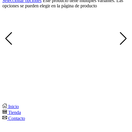
Seleccionar opciones
Este producto tiene múltiples variantes. Las
opciones se pueden elegir en la página de producto
E
D
E
m
$
S
o
Inicio
Tienda
Contacto