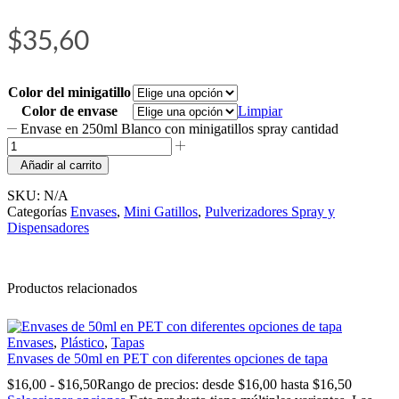
$
35,60
Color del minigatillo
Color de envase
Limpiar
Envase en 250ml Blanco con minigatillos spray cantidad
Añadir al carrito
SKU:
N/A
Categorías
Envases
,
Mini Gatillos
,
Pulverizadores Spray y
Dispensadores
Productos relacionados
Envases
,
Plástico
,
Tapas
Envases de 50ml en PET con diferentes opciones de tapa
$
16,00
-
$
16,50
Rango de precios: desde $16,00 hasta $16,50