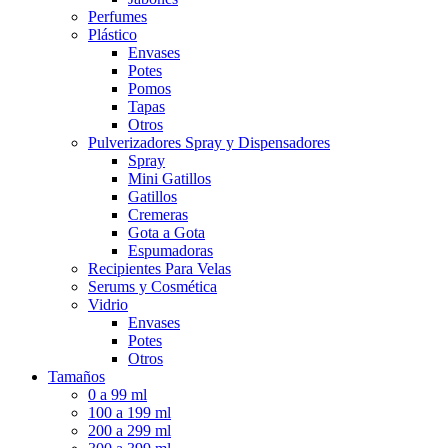
Perfumes
Plástico
Envases
Potes
Pomos
Tapas
Otros
Pulverizadores Spray y Dispensadores
Spray
Mini Gatillos
Gatillos
Cremeras
Gota a Gota
Espumadoras
Recipientes Para Velas
Serums y Cosmética
Vidrio
Envases
Potes
Otros
Tamaños
0 a 99 ml
100 a 199 ml
200 a 299 ml