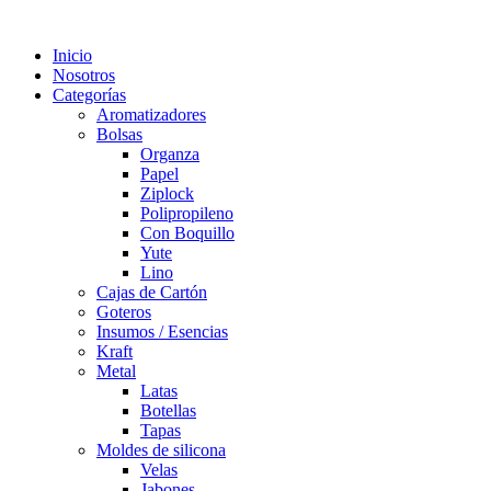
Inicio
Nosotros
Categorías
Aromatizadores
Bolsas
Organza
Papel
Ziplock
Polipropileno
Con Boquillo
Yute
Lino
Cajas de Cartón
Goteros
Insumos / Esencias
Kraft
Metal
Latas
Botellas
Tapas
Moldes de silicona
Velas
Jabones