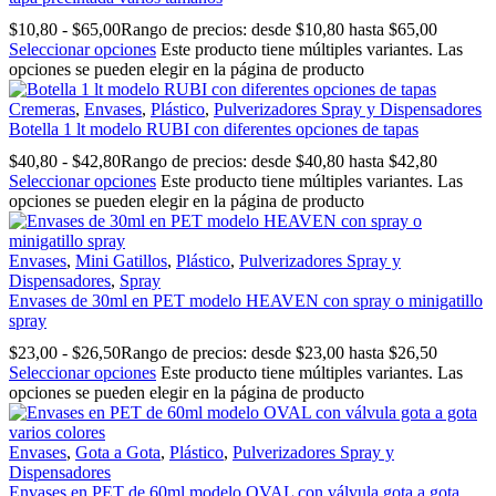
$
10,80
-
$
65,00
Rango de precios: desde $10,80 hasta $65,00
Seleccionar opciones
Este producto tiene múltiples variantes. Las
opciones se pueden elegir en la página de producto
Cremeras
,
Envases
,
Plástico
,
Pulverizadores Spray y Dispensadores
Botella 1 lt modelo RUBI con diferentes opciones de tapas
$
40,80
-
$
42,80
Rango de precios: desde $40,80 hasta $42,80
Seleccionar opciones
Este producto tiene múltiples variantes. Las
opciones se pueden elegir en la página de producto
Envases
,
Mini Gatillos
,
Plástico
,
Pulverizadores Spray y
Dispensadores
,
Spray
Envases de 30ml en PET modelo HEAVEN con spray o minigatillo
spray
$
23,00
-
$
26,50
Rango de precios: desde $23,00 hasta $26,50
Seleccionar opciones
Este producto tiene múltiples variantes. Las
opciones se pueden elegir en la página de producto
Envases
,
Gota a Gota
,
Plástico
,
Pulverizadores Spray y
Dispensadores
Envases en PET de 60ml modelo OVAL con válvula gota a gota