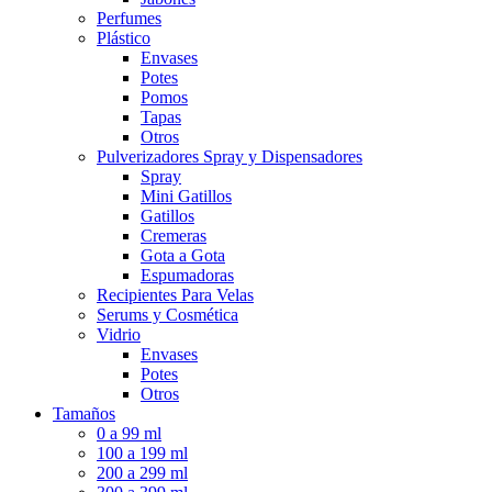
Perfumes
Plástico
Envases
Potes
Pomos
Tapas
Otros
Pulverizadores Spray y Dispensadores
Spray
Mini Gatillos
Gatillos
Cremeras
Gota a Gota
Espumadoras
Recipientes Para Velas
Serums y Cosmética
Vidrio
Envases
Potes
Otros
Tamaños
0 a 99 ml
100 a 199 ml
200 a 299 ml