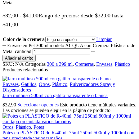
Metal
$
32,00
-
$
41,00
Rango de precios: desde $32,00 hasta
$41,00
Color de la cremera
Limpiar
Envase en Pet 300ml modelo ACQUA con Cremera Plástica o de
Metal cantidad
Añadir al carrito
SKU:
N/A
Categorías
300 a 399 ml
,
Cremeras
,
Envases
,
Plástico
Productos relacionados
Envases
,
Gatillos
,
Otros
,
Plástico
,
Pulverizadores Spray y
Dispensadores
Jarra multiuso 500ml con gatillo transparente o blanca
$
32,90
Seleccionar opciones
Este producto tiene múltiples variantes.
Las opciones se pueden elegir en la página de producto
Otros
,
Plástico
,
Potes
Potes en PLÁSTICO de R-40ml, 75ml 250ml 500ml y 1000ml con
tapa precintada varios tamaños