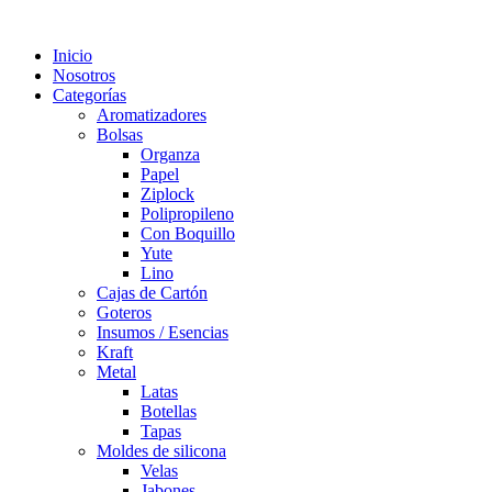
Inicio
Nosotros
Categorías
Aromatizadores
Bolsas
Organza
Papel
Ziplock
Polipropileno
Con Boquillo
Yute
Lino
Cajas de Cartón
Goteros
Insumos / Esencias
Kraft
Metal
Latas
Botellas
Tapas
Moldes de silicona
Velas
Jabones