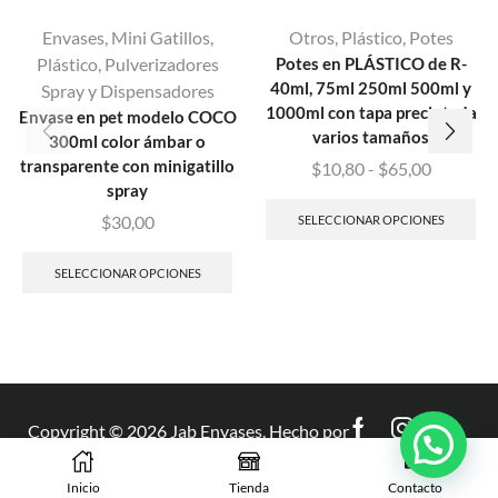
Envases
,
Mini Gatillos
,
Otros
,
Plástico
,
Potes
Plástico
,
Pulverizadores
Potes en PLÁSTICO de R-
40ml, 75ml 250ml 500ml y
Spray y Dispensadores
1000ml con tapa precintada
Envase en pet modelo COCO
varios tamaños
300ml color ámbar o
transparente con minigatillo
$
10,80
-
$
65,00
spray
$
30,00
SELECCIONAR OPCIONES
SELECCIONAR OPCIONES
Copyright © 2026 Jab Envases. Hecho por
Evolve
.
Inicio
Tienda
Contacto