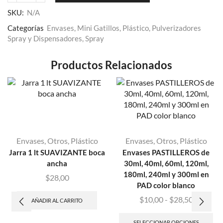
SKU:
N/A
Categorías
Envases
,
Mini Gatillos
,
Plástico
,
Pulverizadores
Spray y Dispensadores
,
Spray
Productos Relacionados
Envases
,
Otros
,
Plástico
Envases
,
Otros
,
Plástico
Jarra 1 lt SUAVIZANTE boca
Envases PASTILLEROS de
ancha
30ml, 40ml, 60ml, 120ml,
180ml, 240ml y 300ml en
$
28,00
PAD color blanco
$
10,00
-
$
28,50
AÑADIR AL CARRITO
SELECCIONAR OPCIONES