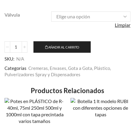
Válvula
Limpiar
AÑADIR AL CARRITO
SKU:
N/A
Categorías
Cremeras
,
Envases
,
Gota a Gota
,
Plástico
,
Pulverizadores Spray y Dispensadores
Productos Relacionados