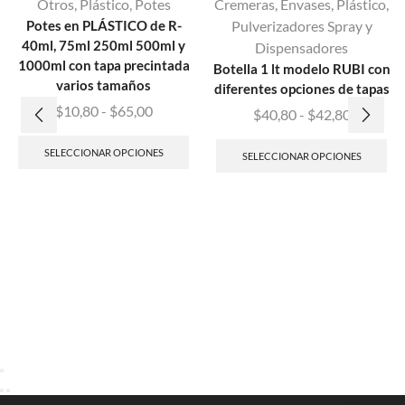
Otros
,
Plástico
,
Potes
Cremeras
,
Envases
,
Plástico
,
Potes en PLÁSTICO de R-
Pulverizadores Spray y
40ml, 75ml 250ml 500ml y
Dispensadores
1000ml con tapa precintada
Botella 1 lt modelo RUBI con
varios tamaños
diferentes opciones de tapas
$
10,80
-
$
65,00
$
40,80
-
$
42,80
SELECCIONAR OPCIONES
SELECCIONAR OPCIONES