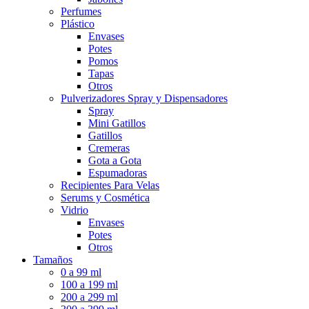
Perfumes
Plástico
Envases
Potes
Pomos
Tapas
Otros
Pulverizadores Spray y Dispensadores
Spray
Mini Gatillos
Gatillos
Cremeras
Gota a Gota
Espumadoras
Recipientes Para Velas
Serums y Cosmética
Vidrio
Envases
Potes
Otros
Tamaños
0 a 99 ml
100 a 199 ml
200 a 299 ml