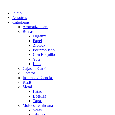
Inicio
Nosotros
Categorías
Aromatizadores
Bolsas
Organza
Papel
Ziplock
Polipropileno
Con Boquillo
Yute
Lino
Cajas de Cartón
Goteros
Insumos / Esencias
Kraft
Metal
Latas
Botellas
Tapas
Moldes de silicona
Velas
Jabones