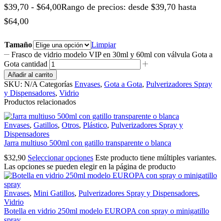
$
39,70
-
$
64,00
Rango de precios: desde $39,70 hasta
$64,00
Tamaño
Limpiar
Frasco de vidrio modelo VIP en 30ml y 60ml con válvula Gota a
Gota cantidad
Añadir al carrito
SKU:
N/A
Categorías
Envases
,
Gota a Gota
,
Pulverizadores Spray
y Dispensadores
,
Vidrio
Productos relacionados
Envases
,
Gatillos
,
Otros
,
Plástico
,
Pulverizadores Spray y
Dispensadores
Jarra multiuso 500ml con gatillo transparente o blanca
$
32,90
Seleccionar opciones
Este producto tiene múltiples variantes.
Las opciones se pueden elegir en la página de producto
Envases
,
Mini Gatillos
,
Pulverizadores Spray y Dispensadores
,
Vidrio
Botella en vidrio 250ml modelo EUROPA con spray o minigatillo
spray