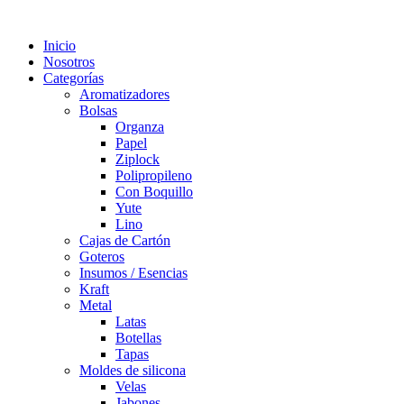
Inicio
Nosotros
Categorías
Aromatizadores
Bolsas
Organza
Papel
Ziplock
Polipropileno
Con Boquillo
Yute
Lino
Cajas de Cartón
Goteros
Insumos / Esencias
Kraft
Metal
Latas
Botellas
Tapas
Moldes de silicona
Velas
Jabones