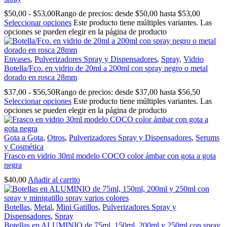
$
50,00
-
$
53,00
Rango de precios: desde $50,00 hasta $53,00
Seleccionar opciones
Este producto tiene múltiples variantes. Las
opciones se pueden elegir en la página de producto
Envases
,
Pulverizadores Spray y Dispensadores
,
Spray
,
Vidrio
Botella/Fco. en vidrio de 20ml a 200ml con spray negro o metal
dorado en rosca 28mm
$
37,00
-
$
56,50
Rango de precios: desde $37,00 hasta $56,50
Seleccionar opciones
Este producto tiene múltiples variantes. Las
opciones se pueden elegir en la página de producto
Gota a Gota
,
Otros
,
Pulverizadores Spray y Dispensadores
,
Serums
y Cosmética
Frasco en vidrio 30ml modelo COCO color ámbar con gota a gota
negra
$
40,00
Añadir al carrito
Botellas
,
Metal
,
Mini Gatillos
,
Pulverizadores Spray y
Dispensadores
,
Spray
Botellas en ALUMINIO de 75ml, 150ml, 200ml y 250ml con spray