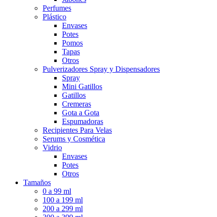
Perfumes
Plástico
Envases
Potes
Pomos
Tapas
Otros
Pulverizadores Spray y Dispensadores
Spray
Mini Gatillos
Gatillos
Cremeras
Gota a Gota
Espumadoras
Recipientes Para Velas
Serums y Cosmética
Vidrio
Envases
Potes
Otros
Tamaños
0 a 99 ml
100 a 199 ml
200 a 299 ml