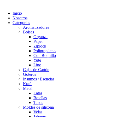
Inicio
Nosotros
Categorías
Aromatizadores
Bolsas
Organza
Papel
Ziplock
Polipropileno
Con Boquillo
Yute
Lino
Cajas de Cartón
Goteros
Insumos / Esencias
Kraft
Metal
Latas
Botellas
Tapas
Moldes de silicona
Velas
Jabones