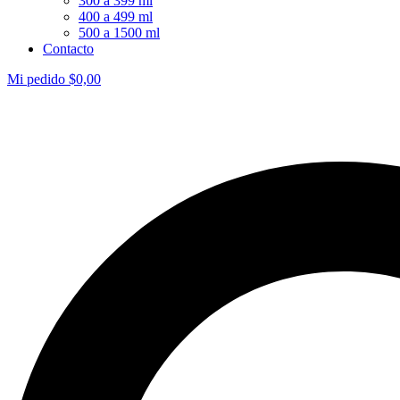
300 a 399 ml
400 a 499 ml
500 a 1500 ml
Contacto
Mi pedido
$
0,00