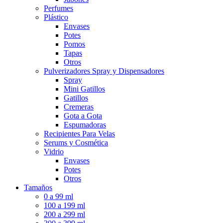
Perfumes
Plástico
Envases
Potes
Pomos
Tapas
Otros
Pulverizadores Spray y Dispensadores
Spray
Mini Gatillos
Gatillos
Cremeras
Gota a Gota
Espumadoras
Recipientes Para Velas
Serums y Cosmética
Vidrio
Envases
Potes
Otros
Tamaños
0 a 99 ml
100 a 199 ml
200 a 299 ml