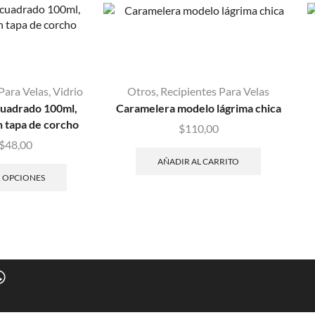
Para Velas
,
Vidrio
Otros
,
Recipientes Para Velas
cuadrado 100ml,
Caramelera modelo lágrima chica
 tapa de corcho
$
110,00
$
48,00
AÑADIR AL CARRITO
 OPCIONES