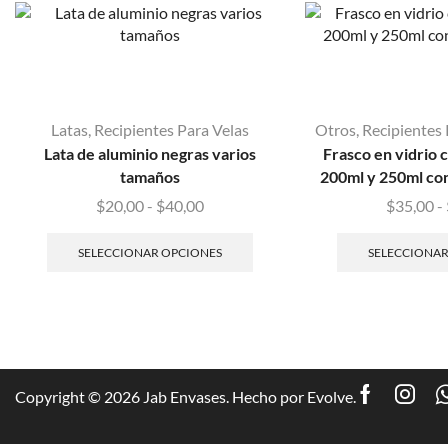
Latas
,
Recipientes Para Velas
Otros
,
Recipientes 
Lata de aluminio negras varios
Frasco en vidrio 
tamaños
200ml y 250ml con
$
20,00
-
$
40,00
$
35,00
-
SELECCIONAR OPCIONES
SELECCIONAR
Copyright © 2026 Jab Envases. Hecho por
Evolve
.