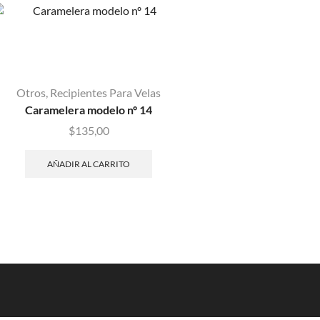
Otros
,
Recipientes Para Velas
Insumos / Esenci
Caramelera modelo nº 14
Embudo de M
$
135,00
$
60,00
AÑADIR AL CARRITO
AÑADIR AL CAR