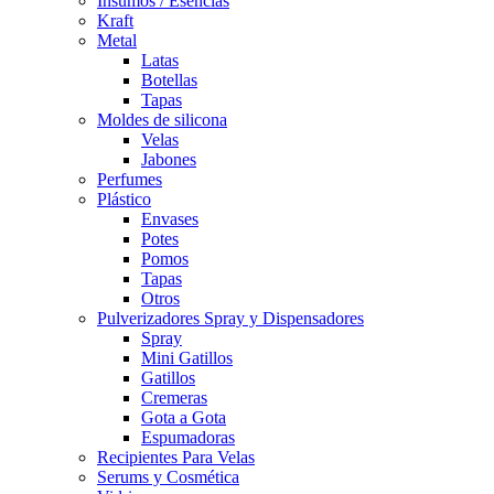
Insumos / Esencias
Kraft
Metal
Latas
Botellas
Tapas
Moldes de silicona
Velas
Jabones
Perfumes
Plástico
Envases
Potes
Pomos
Tapas
Otros
Pulverizadores Spray y Dispensadores
Spray
Mini Gatillos
Gatillos
Cremeras
Gota a Gota
Espumadoras
Recipientes Para Velas
Serums y Cosmética