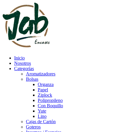
Inicio
Nosotros
Categorías
Aromatizadores
Bolsas
Organza
Papel
Ziplock
Polipropileno
Con Boquillo
Yute
Lino
Cajas de Cartón
Goteros