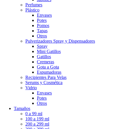
Perfumes
Plástico
Envases
Potes
Pomos
Tapas
Otros
Pulverizadores Spray y Dispensadores
Spray
Mini Gatillos
Gatillos
Cremeras
Gota a Gota
Espumadoras
Recipientes Para Velas
Serums y Cosmética
Vidrio
Envases
Potes
Otros
Tamaños
0 a 99 ml
100 a 199 ml
200 a 299 ml