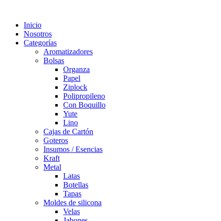
Inicio
Nosotros
Categorías
Aromatizadores
Bolsas
Organza
Papel
Ziplock
Polipropileno
Con Boquillo
Yute
Lino
Cajas de Cartón
Goteros
Insumos / Esencias
Kraft
Metal
Latas
Botellas
Tapas
Moldes de silicona
Velas
Jabones