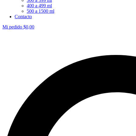
300 a 399 ml
400 a 499 ml
500 a 1500 ml
Contacto
Mi pedido
$
0,00