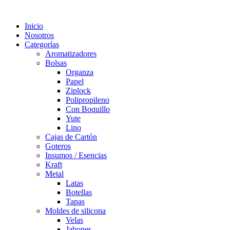
Inicio
Nosotros
Categorías
Aromatizadores
Bolsas
Organza
Papel
Ziplock
Polipropileno
Con Boquillo
Yute
Lino
Cajas de Cartón
Goteros
Insumos / Esencias
Kraft
Metal
Latas
Botellas
Tapas
Moldes de silicona
Velas
Jabones