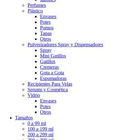
Perfumes
Plástico
Envases
Potes
Pomos
Tapas
Otros
Pulverizadores Spray y Dispensadores
Spray
Mini Gatillos
Gatillos
Cremeras
Gota a Gota
Espumadoras
Recipientes Para Velas
Serums y Cosmética
Vidrio
Envases
Potes
Otros
Tamaños
0 a 99 ml
100 a 199 ml
200 a 299 ml