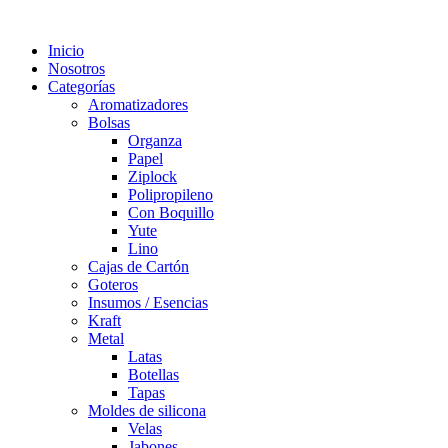
Inicio
Nosotros
Categorías
Aromatizadores
Bolsas
Organza
Papel
Ziplock
Polipropileno
Con Boquillo
Yute
Lino
Cajas de Cartón
Goteros
Insumos / Esencias
Kraft
Metal
Latas
Botellas
Tapas
Moldes de silicona
Velas
Jabones