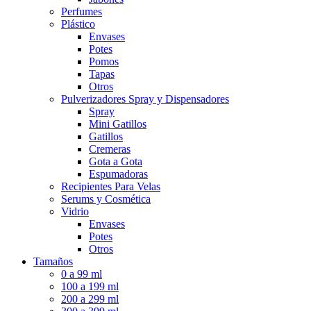
Perfumes
Plástico
Envases
Potes
Pomos
Tapas
Otros
Pulverizadores Spray y Dispensadores
Spray
Mini Gatillos
Gatillos
Cremeras
Gota a Gota
Espumadoras
Recipientes Para Velas
Serums y Cosmética
Vidrio
Envases
Potes
Otros
Tamaños
0 a 99 ml
100 a 199 ml
200 a 299 ml