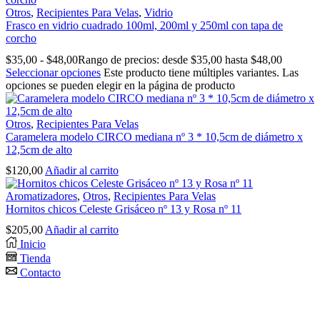
Otros
,
Recipientes Para Velas
,
Vidrio
Frasco en vidrio cuadrado 100ml, 200ml y 250ml con tapa de
corcho
$
35,00
-
$
48,00
Rango de precios: desde $35,00 hasta $48,00
Seleccionar opciones
Este producto tiene múltiples variantes. Las
opciones se pueden elegir en la página de producto
Otros
,
Recipientes Para Velas
Caramelera modelo CIRCO mediana nº 3 * 10,5cm de diámetro x
12,5cm de alto
$
120,00
Añadir al carrito
Aromatizadores
,
Otros
,
Recipientes Para Velas
Hornitos chicos Celeste Grisáceo nº 13 y Rosa nº 11
$
205,00
Añadir al carrito
Inicio
Tienda
Contacto