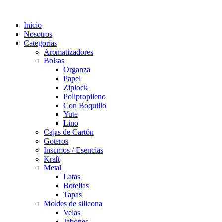
Inicio
Nosotros
Categorías
Aromatizadores
Bolsas
Organza
Papel
Ziplock
Polipropileno
Con Boquillo
Yute
Lino
Cajas de Cartón
Goteros
Insumos / Esencias
Kraft
Metal
Latas
Botellas
Tapas
Moldes de silicona
Velas
Jabones