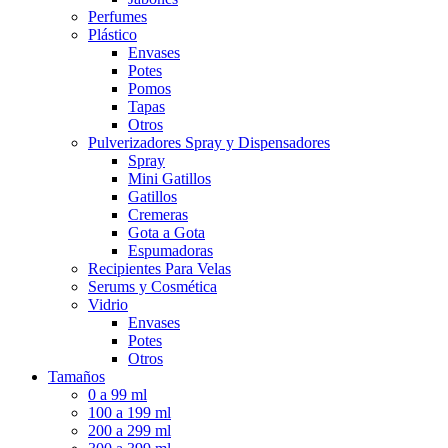
Perfumes
Plástico
Envases
Potes
Pomos
Tapas
Otros
Pulverizadores Spray y Dispensadores
Spray
Mini Gatillos
Gatillos
Cremeras
Gota a Gota
Espumadoras
Recipientes Para Velas
Serums y Cosmética
Vidrio
Envases
Potes
Otros
Tamaños
0 a 99 ml
100 a 199 ml
200 a 299 ml