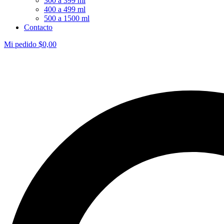
300 a 399 ml
400 a 499 ml
500 a 1500 ml
Contacto
Mi pedido
$
0,00