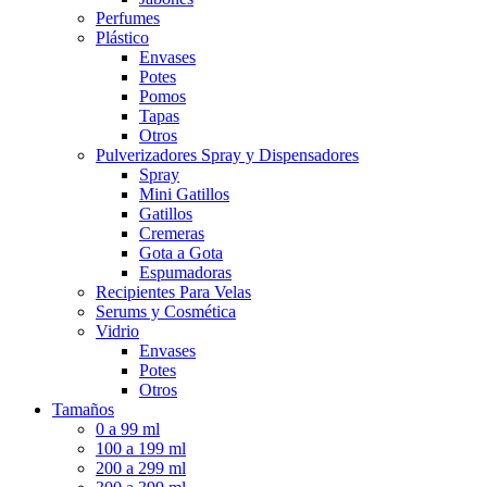
Perfumes
Plástico
Envases
Potes
Pomos
Tapas
Otros
Pulverizadores Spray y Dispensadores
Spray
Mini Gatillos
Gatillos
Cremeras
Gota a Gota
Espumadoras
Recipientes Para Velas
Serums y Cosmética
Vidrio
Envases
Potes
Otros
Tamaños
0 a 99 ml
100 a 199 ml
200 a 299 ml