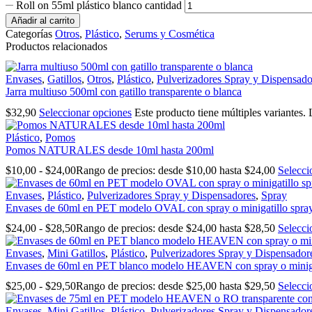
Roll on 55ml plástico blanco cantidad
Añadir al carrito
Categorías
Otros
,
Plástico
,
Serums y Cosmética
Productos relacionados
Envases
,
Gatillos
,
Otros
,
Plástico
,
Pulverizadores Spray y Dispensado
Jarra multiuso 500ml con gatillo transparente o blanca
$
32,90
Seleccionar opciones
Este producto tiene múltiples variantes.
Plástico
,
Pomos
Pomos NATURALES desde 10ml hasta 200ml
$
10,00
-
$
24,00
Rango de precios: desde $10,00 hasta $24,00
Selecci
Envases
,
Plástico
,
Pulverizadores Spray y Dispensadores
,
Spray
Envases de 60ml en PET modelo OVAL con spray o minigatillo spra
$
24,00
-
$
28,50
Rango de precios: desde $24,00 hasta $28,50
Selecci
Envases
,
Mini Gatillos
,
Plástico
,
Pulverizadores Spray y Dispensador
Envases de 60ml en PET blanco modelo HEAVEN con spray o miniga
$
25,00
-
$
29,50
Rango de precios: desde $25,00 hasta $29,50
Selecci
Envases
,
Mini Gatillos
,
Plástico
,
Pulverizadores Spray y Dispensador