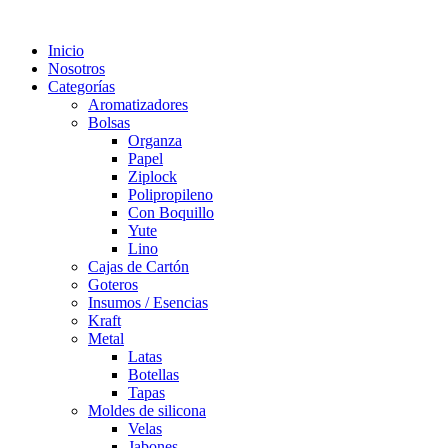
Inicio
Nosotros
Categorías
Aromatizadores
Bolsas
Organza
Papel
Ziplock
Polipropileno
Con Boquillo
Yute
Lino
Cajas de Cartón
Goteros
Insumos / Esencias
Kraft
Metal
Latas
Botellas
Tapas
Moldes de silicona
Velas
Jabones