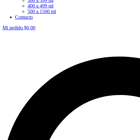
300 a 399 ml
400 a 499 ml
500 a 1500 ml
Contacto
Mi pedido
$
0,00