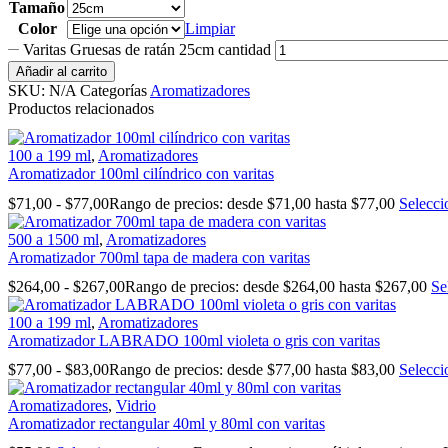
Tamaño
Color
Limpiar
Varitas Gruesas de ratán 25cm cantidad
Añadir al carrito
SKU:
N/A
Categorías
Aromatizadores
Productos relacionados
100 a 199 ml
,
Aromatizadores
Aromatizador 100ml cilíndrico con varitas
$
71,00
-
$
77,00
Rango de precios: desde $71,00 hasta $77,00
Selecci
500 a 1500 ml
,
Aromatizadores
Aromatizador 700ml tapa de madera con varitas
$
264,00
-
$
267,00
Rango de precios: desde $264,00 hasta $267,00
Se
100 a 199 ml
,
Aromatizadores
Aromatizador LABRADO 100ml violeta o gris con varitas
$
77,00
-
$
83,00
Rango de precios: desde $77,00 hasta $83,00
Selecci
Aromatizadores
,
Vidrio
Aromatizador rectangular 40ml y 80ml con varitas