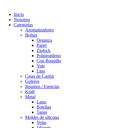
Inicio
Nosotros
Categorías
Aromatizadores
Bolsas
Organza
Papel
Ziplock
Polipropileno
Con Boquillo
Yute
Lino
Cajas de Cartón
Goteros
Insumos / Esencias
Kraft
Metal
Latas
Botellas
Tapas
Moldes de silicona
Velas
Jabones