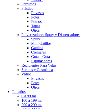
Perfumes
Plástico
Envases
Potes
Pomos
Tapas
Otros
Pulverizadores Spray y Dispensadores
Spray
Mini Gatillos
Gatillos
Cremeras
Gota a Gota
Espumadoras
Recipientes Para Velas
Serums y Cosmética
Vidrio
Envases
Potes
Otros
Tamaños
0 a 99 ml
100 a 199 ml
200 a 299 ml