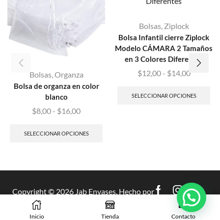
Bolsas
,
Ziplock
Bolsa Infantil cierre Ziplock
Modelo CÁMARA 2 Tamaños
en 3 Colores Diferentes
$
12,00
-
$
14,00
Bolsas
,
Organza
Bolsa de organza en color
SELECCIONAR OPCIONES
blanco
$
8,00
-
$
16,00
SELECCIONAR OPCIONES
Copyright © 2026 Jab Envases. Hecho por
Evolve
.
Inicio
Tienda
Contacto