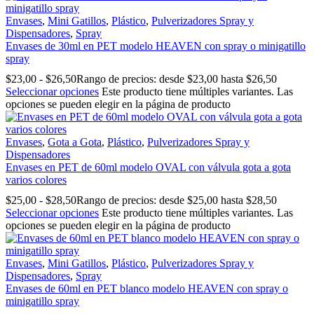
Envases
,
Mini Gatillos
,
Plástico
,
Pulverizadores Spray y
Dispensadores
,
Spray
Envases de 30ml en PET modelo HEAVEN con spray o minigatillo
spray
$
23,00
-
$
26,50
Rango de precios: desde $23,00 hasta $26,50
Seleccionar opciones
Este producto tiene múltiples variantes. Las
opciones se pueden elegir en la página de producto
Envases
,
Gota a Gota
,
Plástico
,
Pulverizadores Spray y
Dispensadores
Envases en PET de 60ml modelo OVAL con válvula gota a gota
varios colores
$
25,00
-
$
28,50
Rango de precios: desde $25,00 hasta $28,50
Seleccionar opciones
Este producto tiene múltiples variantes. Las
opciones se pueden elegir en la página de producto
Envases
,
Mini Gatillos
,
Plástico
,
Pulverizadores Spray y
Dispensadores
,
Spray
Envases de 60ml en PET blanco modelo HEAVEN con spray o
minigatillo spray