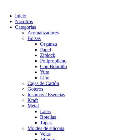
Inicio
Nosotros
Categorías
Aromatizadores
Bolsas
Organza
Papel
Ziplock
Polipropileno
Con Boquillo
Yute
Lino
Cajas de Cartón
Goteros
Insumos / Esencias
Kraft
Metal
Latas
Botellas
Tapas
Moldes de silicona
Velas
Jabones