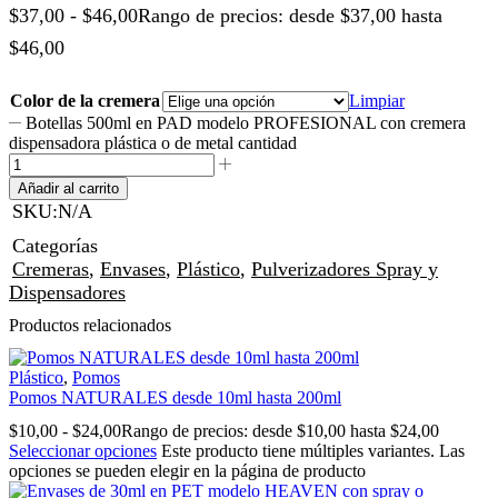
$
37,00
-
$
46,00
Rango de precios: desde $37,00 hasta
$46,00
Color de la cremera
Limpiar
Botellas 500ml en PAD modelo PROFESIONAL con cremera
dispensadora plástica o de metal cantidad
Añadir al carrito
SKU:
N/A
Categorías
Cremeras
,
Envases
,
Plástico
,
Pulverizadores Spray y
Dispensadores
Productos relacionados
Plástico
,
Pomos
Pomos NATURALES desde 10ml hasta 200ml
$
10,00
-
$
24,00
Rango de precios: desde $10,00 hasta $24,00
Seleccionar opciones
Este producto tiene múltiples variantes. Las
opciones se pueden elegir en la página de producto