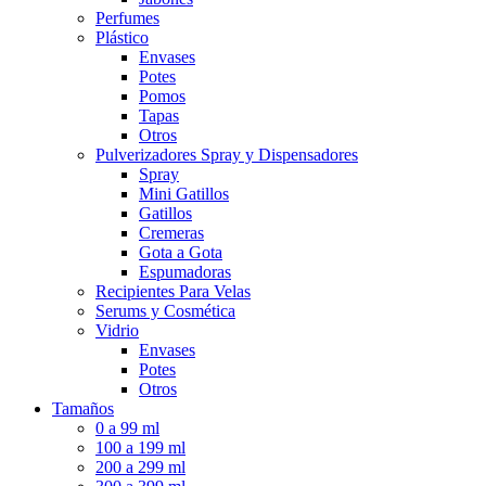
Perfumes
Plástico
Envases
Potes
Pomos
Tapas
Otros
Pulverizadores Spray y Dispensadores
Spray
Mini Gatillos
Gatillos
Cremeras
Gota a Gota
Espumadoras
Recipientes Para Velas
Serums y Cosmética
Vidrio
Envases
Potes
Otros
Tamaños
0 a 99 ml
100 a 199 ml
200 a 299 ml