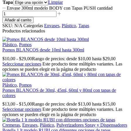
Tapa
Limpiar
Envase 300ml modelo BODY con Tapas PUSH cantidad
Añadir al carrito
SKU:
N/A
Categorías
Envases
,
Plástico
,
Tapas
Productos relacionados
Plástico
,
Pomos
Pomos BLANCOS desde 10ml hasta 300ml
$
10,00
-
$
29,00
Rango de precios: desde $10,00 hasta $29,00
Seleccionar opciones
Este producto tiene múltiples variantes. Las
opciones se pueden elegir en la página de producto
Plástico
,
Pomos
Pomos BLANCOS de 30ml, 45ml, 60ml y 80ml con tapas de
colores
$
13,00
-
$
15,00
Rango de precios: desde $13,00 hasta $15,00
Seleccionar opciones
Este producto tiene múltiples variantes. Las
opciones se pueden elegir en la página de producto
Cremeras
,
Envases
,
Plástico
,
Pulverizadores Spray y Dispensadores
Botella 1 lt modelo RUBI con diferentes opciones de tapas