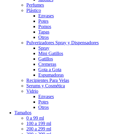
Perfumes
Plástico
Envases
Potes
Pomos
Tapas
Otros
Pulverizadores Spray y Dispensadores
Spray
Mini Gatillos
Gatillos
Cremeras
Gota a Gota
Espumadoras
Recipientes Para Velas
Serums y Cosmética
Vidrio
Envases
Potes
Otros
Tamaños
0 a 99 ml
100 a 199 ml
200 a 299 ml