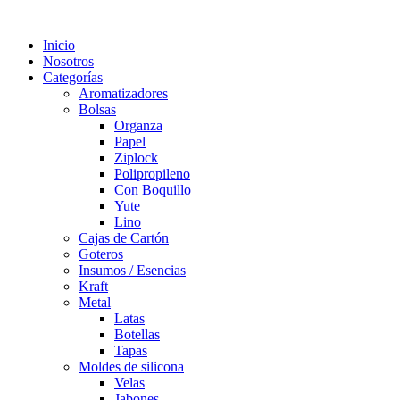
Inicio
Nosotros
Categorías
Aromatizadores
Bolsas
Organza
Papel
Ziplock
Polipropileno
Con Boquillo
Yute
Lino
Cajas de Cartón
Goteros
Insumos / Esencias
Kraft
Metal
Latas
Botellas
Tapas
Moldes de silicona
Velas
Jabones