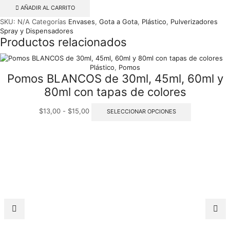
Pet
AÑADIR AL CARRITO
modelo
SKU:
N/A
Categorías
Envases
,
Gota a Gota
,
Plástico
,
Pulverizadores
HEAVEN
Spray y Dispensadores
con
Productos relacionados
válvula
Gota
a
Plástico
,
Pomos
Gota
Pomos BLANCOS de 30ml, 45ml, 60ml y
cantidad
80ml con tapas de colores
Rango
Este
$
13,00
-
$
15,00
SELECCIONAR OPCIONES
de
producto
precios:
tiene
desde
múltiples
$13,00
variantes.
hasta
Las
$15,00
opciones
se
pueden
elegir
en
la
página
de