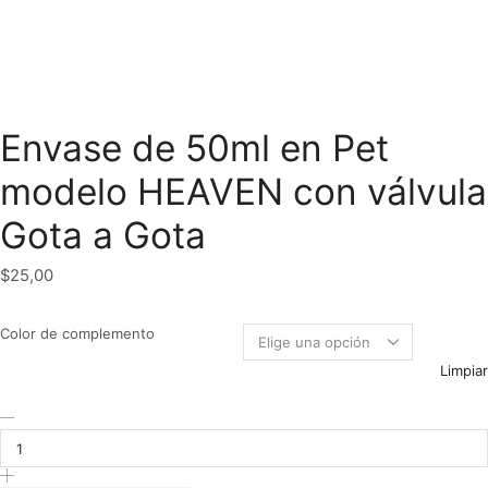
Envase de 50ml en Pet
modelo HEAVEN con válvula
Gota a Gota
$
25,00
Color de complemento
Limpiar
Envase
de
50ml
en