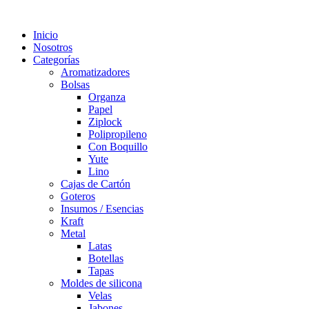
Inicio
Nosotros
Categorías
Aromatizadores
Bolsas
Organza
Papel
Ziplock
Polipropileno
Con Boquillo
Yute
Lino
Cajas de Cartón
Goteros
Insumos / Esencias
Kraft
Metal
Latas
Botellas
Tapas
Moldes de silicona
Velas
Jabones