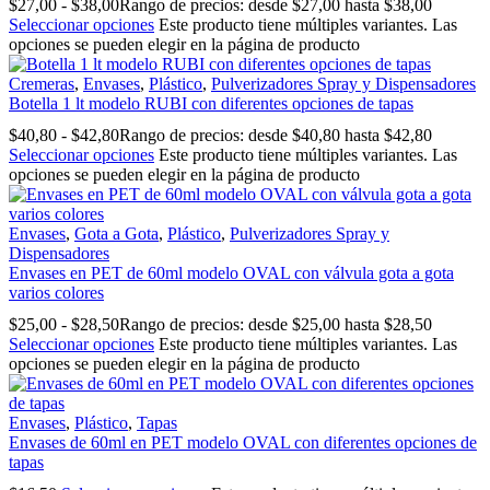
$
27,00
-
$
38,00
Rango de precios: desde $27,00 hasta $38,00
Seleccionar opciones
Este producto tiene múltiples variantes. Las
opciones se pueden elegir en la página de producto
Cremeras
,
Envases
,
Plástico
,
Pulverizadores Spray y Dispensadores
Botella 1 lt modelo RUBI con diferentes opciones de tapas
$
40,80
-
$
42,80
Rango de precios: desde $40,80 hasta $42,80
Seleccionar opciones
Este producto tiene múltiples variantes. Las
opciones se pueden elegir en la página de producto
Envases
,
Gota a Gota
,
Plástico
,
Pulverizadores Spray y
Dispensadores
Envases en PET de 60ml modelo OVAL con válvula gota a gota
varios colores
$
25,00
-
$
28,50
Rango de precios: desde $25,00 hasta $28,50
Seleccionar opciones
Este producto tiene múltiples variantes. Las
opciones se pueden elegir en la página de producto
Envases
,
Plástico
,
Tapas
Envases de 60ml en PET modelo OVAL con diferentes opciones de
tapas