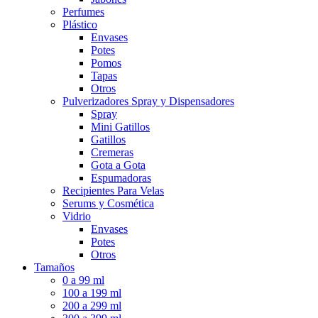
Perfumes
Plástico
Envases
Potes
Pomos
Tapas
Otros
Pulverizadores Spray y Dispensadores
Spray
Mini Gatillos
Gatillos
Cremeras
Gota a Gota
Espumadoras
Recipientes Para Velas
Serums y Cosmética
Vidrio
Envases
Potes
Otros
Tamaños
0 a 99 ml
100 a 199 ml
200 a 299 ml