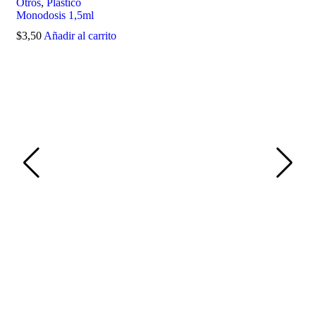
Otros
,
Plástico
Monodosis 1,5ml
$
3,50
Añadir al carrito
Env
Env
240