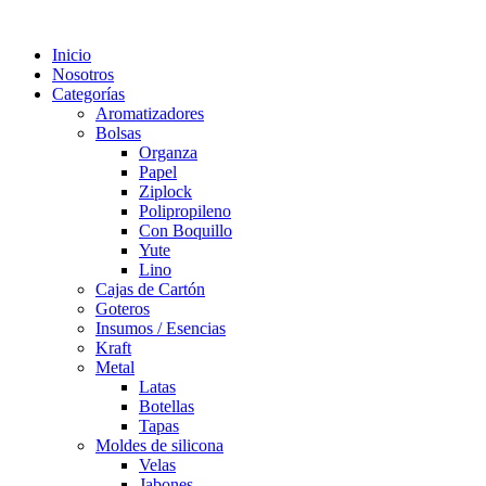
Inicio
Nosotros
Categorías
Aromatizadores
Bolsas
Organza
Papel
Ziplock
Polipropileno
Con Boquillo
Yute
Lino
Cajas de Cartón
Goteros
Insumos / Esencias
Kraft
Metal
Latas
Botellas
Tapas
Moldes de silicona
Velas
Jabones