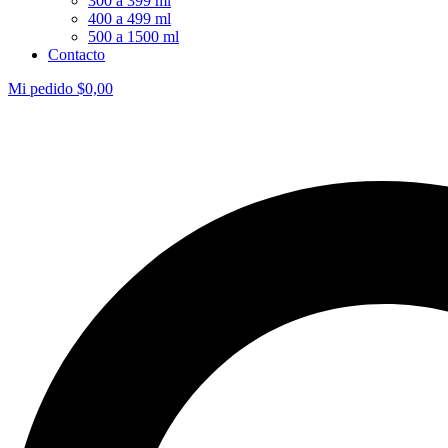
300 a 399 ml
400 a 499 ml
500 a 1500 ml
Contacto
Mi pedido
$
0,00