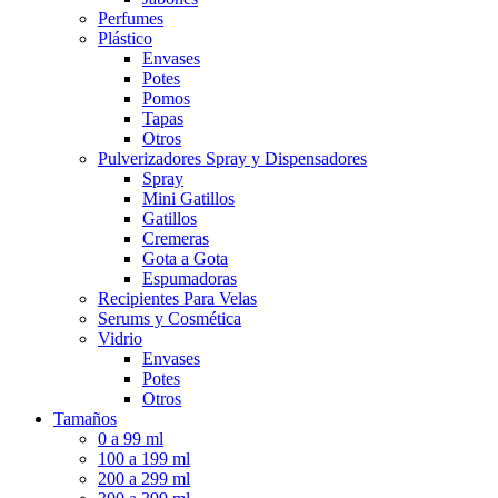
Perfumes
Plástico
Envases
Potes
Pomos
Tapas
Otros
Pulverizadores Spray y Dispensadores
Spray
Mini Gatillos
Gatillos
Cremeras
Gota a Gota
Espumadoras
Recipientes Para Velas
Serums y Cosmética
Vidrio
Envases
Potes
Otros
Tamaños
0 a 99 ml
100 a 199 ml
200 a 299 ml