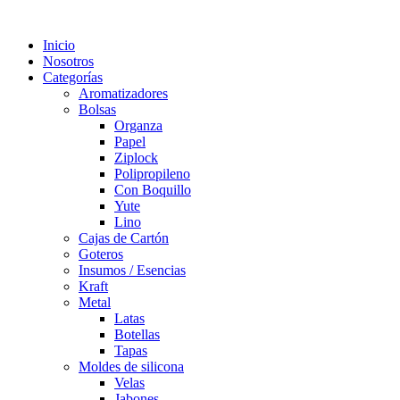
Inicio
Nosotros
Categorías
Aromatizadores
Bolsas
Organza
Papel
Ziplock
Polipropileno
Con Boquillo
Yute
Lino
Cajas de Cartón
Goteros
Insumos / Esencias
Kraft
Metal
Latas
Botellas
Tapas
Moldes de silicona
Velas
Jabones