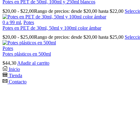
Potes en PET de 50ml, 100ml y 250ml blancos
$
20,00
-
$
22,00
Rango de precios: desde $20,00 hasta $22,00
Selecci
0 a 99 ml
,
Potes
Potes en PET de 30ml, 50ml y 100ml color ámbar
$
20,00
-
$
25,00
Rango de precios: desde $20,00 hasta $25,00
Selecci
Potes
Potes plásticos en 500ml
$
44,30
Añadir al carrito
Inicio
Tienda
Contacto