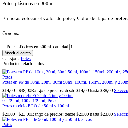
Potes plásticos en 300ml.
En notas colocar el Color de pote y Color de Tapa de prefer
Gracias.
Potes plásticos en 300ml. cantidad
Añadir al carrito
Categoría
Potes
Productos relacionados
Potes
Potes en PP de 10ml, 20ml, 30ml 50ml, 100ml, 150ml, 200ml y 250ml
$
14,00
-
$
38,00
Rango de precios: desde $14,00 hasta $38,00
Selecci
0 a 99 ml
,
100 a 199 ml
,
Potes
Potes modelo ECO de 50ml y 100ml
$
20,00
-
$
23,00
Rango de precios: desde $20,00 hasta $23,00
Selecci
Potes