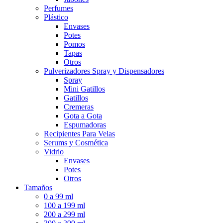
Perfumes
Plástico
Envases
Potes
Pomos
Tapas
Otros
Pulverizadores Spray y Dispensadores
Spray
Mini Gatillos
Gatillos
Cremeras
Gota a Gota
Espumadoras
Recipientes Para Velas
Serums y Cosmética
Vidrio
Envases
Potes
Otros
Tamaños
0 a 99 ml
100 a 199 ml
200 a 299 ml