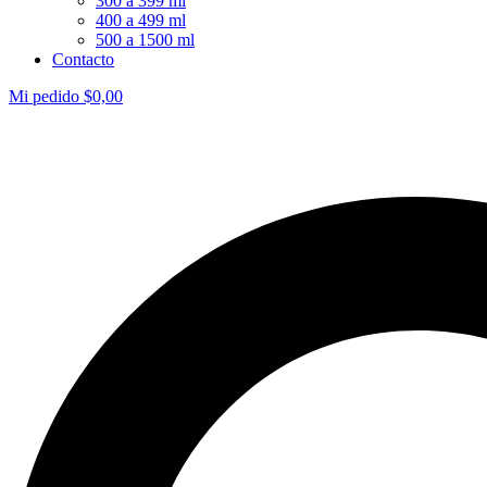
300 a 399 ml
400 a 499 ml
500 a 1500 ml
Contacto
Mi pedido
$
0,00