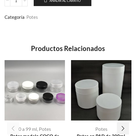
AÑADIR AL CARRITO
Categoría
Potes
Productos Relacionados
0 a 99 ml
,
Potes
Potes
Potes modelo COCO de
Potes en PAD de 300ml,