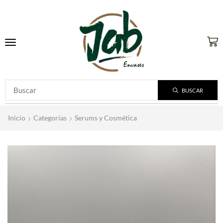
BUSCAR
Inicio
Categorías
Serums y Cosmética