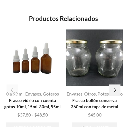
Productos Relacionados
0 a 99 ml
,
Envases
,
Goteros
Envases
,
Otros
,
Potes
,
Vidrio
Frasco vidrio con cuenta
Frasco bollón conserva
gotas 10ml, 15ml, 30ml, 55ml
360ml con tapa de metal
$
37,80
-
$
48,50
$
45,00